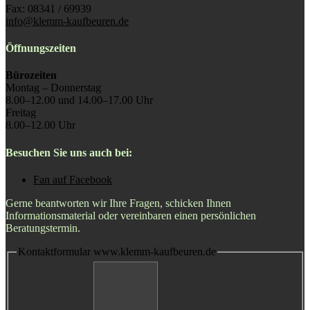
Fax: 08341 / 69939
info@klemm-kaufbeuren.de
Öffnungszeiten
Bürozeiten
Montag – Donnerstag
8.00–12.00 und 14.00–17.00 Uhr
Freitag
8.00–12.00 Uhr
Besuchen Sie uns auch bei:
Fan auf Facebook
Gerne beantworten wir Ihre Fragen, schicken Ihnen
Informationsmaterial oder vereinbaren einen persönlichen
Beratungstermin.
Kontaktformular www.klemm-kaufbeuren.de