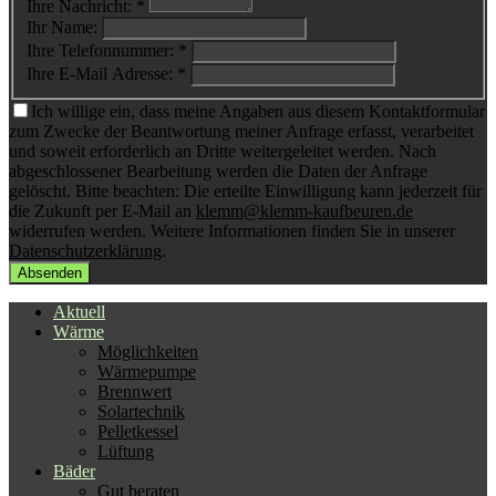
Ihre Nachricht: *
Ihr Name:
Ihre Telefonnummer: *
Ihre E-Mail Adresse: *
Ich willige ein, dass meine Angaben aus diesem Kontaktformular
zum Zwecke der Beantwortung meiner Anfrage erfasst, verarbeitet
und soweit erforderlich an Dritte weitergeleitet werden. Nach
abgeschlossener Bearbeitung werden die Daten der Anfrage
gelöscht. Bitte beachten: Die erteilte Einwilligung kann jederzeit für
die Zukunft per E-Mail an
klemm@klemm-kaufbeuren.de
widerrufen werden. Weitere Informationen finden Sie in unserer
Datenschutzerklärung
.
Aktuell
Wärme
Möglichkeiten
Wärmepumpe
Brennwert
Solartechnik
Pelletkessel
Lüftung
Bäder
Gut beraten