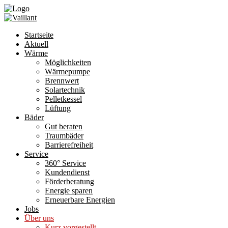
Startseite
Aktuell
Wärme
Möglichkeiten
Wärmepumpe
Brennwert
Solartechnik
Pelletkessel
Lüftung
Bäder
Gut beraten
Traumbäder
Barrierefreiheit
Service
360° Service
Kundendienst
Förderberatung
Energie sparen
Erneuerbare Energien
Jobs
Über uns
Kurz vorgestellt