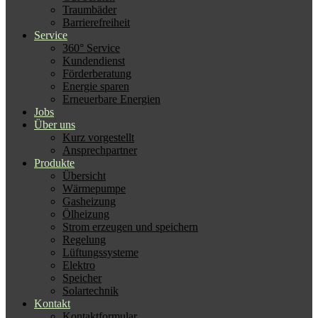
Traumbäder
Barrierefreiheit
Service
360° Service
Kundendienst
Förderberatung
Energie sparen
Erneuerbare Energien
Jobs
Über uns
Kurz vorgestellt
Ansprechpartner
Produkte
Übersicht
Wärmepumpe
Gasheizung
Ölheizung
Strom erzeugen und speichern
Regelung
Lüftungssysteme
Elektro
Speicher
Solartechnik
Kontakt
Kontaktformular